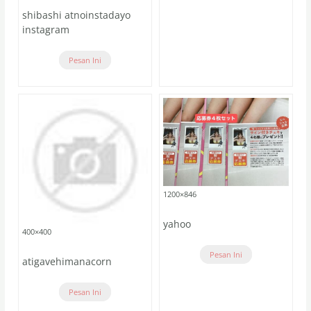
shibashi atnoinstadayo
instagram
Pesan Ini
1200×846
yahoo
400×400
Pesan Ini
atigavehimanacorn
Pesan Ini