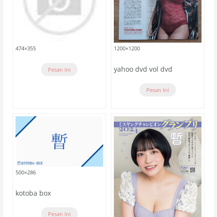
474×355
1200×1200
yahoo dvd vol dvd
Pesan Ini
Pesan Ini
500×286
kotoba box
Pesan Ini