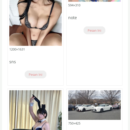
594×310
note
Pesan Ini
1200×1631
sns
Pesan Ini
750×425