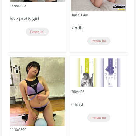
1536×2048
1000×1500
love pretty girl
kindle
Pesan Ini
Pesan Ini
760×422
sibasi
Pesan Ini
1440×1800