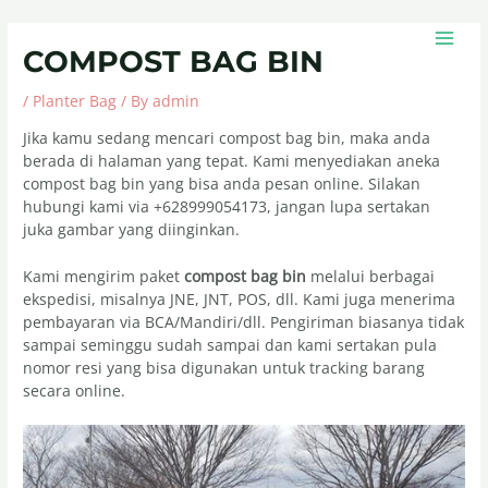
Skip
Post
MAIN
to
navigation
MEN
COMPOST BAG BIN
content
/
Planter Bag
/ By
admin
Jika kamu sedang mencari compost bag bin, maka anda
berada di halaman yang tepat. Kami menyediakan aneka
compost bag bin yang bisa anda pesan online. Silakan
hubungi kami via +628999054173, jangan lupa sertakan
juka gambar yang diinginkan.
Kami mengirim paket
compost bag bin
melalui berbagai
ekspedisi, misalnya JNE, JNT, POS, dll. Kami juga menerima
pembayaran via BCA/Mandiri/dll. Pengiriman biasanya tidak
sampai seminggu sudah sampai dan kami sertakan pula
nomor resi yang bisa digunakan untuk tracking barang
secara online.