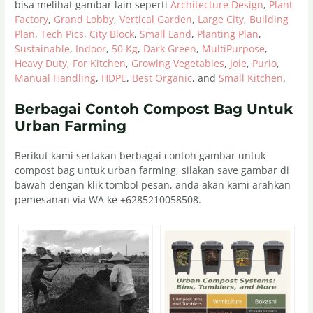
bisa melihat gambar lain seperti
Architecture Design
,
Plant
Factory
,
Grand Lobby
,
Vertical Garden
,
Large City
,
Building
Plan
,
Tech Pics
,
City Block
,
Small Land
,
Planting Plan
,
Sustainable
,
Indoor
,
50 Kg
,
Dark Green
,
MultiPurpose
,
Heavy Duty
,
For Kitchen
,
Growing Vegetables
,
Joie
,
Purio
,
Manual Handling
,
HDPE
,
Best Organic
, and
Small Kitchen
.
Berbagai Contoh Compost Bag Untuk
Urban Farming
Berikut kami sertakan berbagai contoh gambar untuk
compost bag untuk urban farming, silakan save gambar di
bawah dengan klik tombol pesan, anda akan kami arahkan
pemesanan via WA ke +6285210058508.