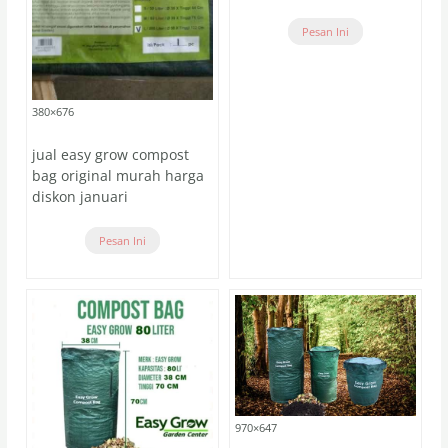
Pesan Ini
380×676
jual easy grow compost
bag original murah harga
diskon januari
Pesan Ini
970×647