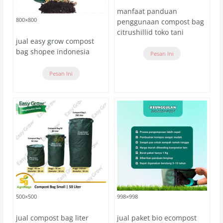
manfaat panduan
800×800
penggunaan compost bag
citrushillid toko tani
jual easy grow compost
bag shopee indonesia
Pesan Ini
Pesan Ini
500×500
998×998
jual compost bag liter
jual paket bio ecompost