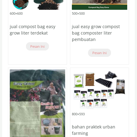
600×600
500×500
jual compost bag easy
jual easy grow compost
grow liter terdekat
bag composter liter
pembuatan
Pesan Ini
Pesan Ini
800×593
bahan praktek urban
farming