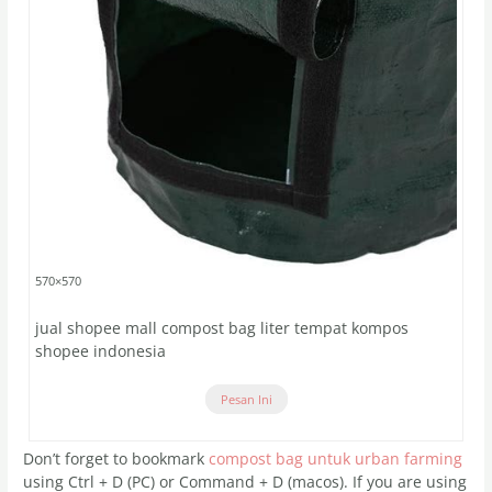
570×570
jual shopee mall compost bag liter tempat kompos
shopee indonesia
Pesan Ini
Don’t forget to bookmark
compost bag untuk urban farming
using Ctrl + D (PC) or Command + D (macos). If you are using