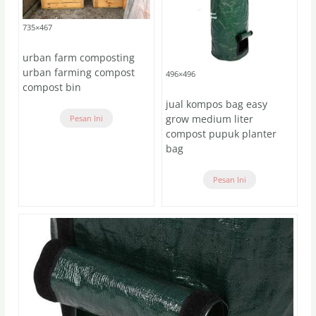
735×467
urban farm composting
urban farming compost
496×496
compost bin
jual kompos bag easy
grow medium liter
Pesan Ini
compost pupuk planter
bag
Pesan Ini