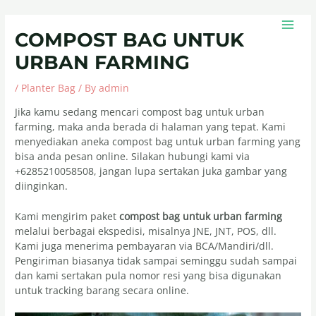
Skip
Post
MAIN
to
navigation
MEN
COMPOST BAG UNTUK
content
URBAN FARMING
/
Planter Bag
/ By
admin
Jika kamu sedang mencari compost bag untuk urban
farming, maka anda berada di halaman yang tepat. Kami
menyediakan aneka compost bag untuk urban farming yang
bisa anda pesan online. Silakan hubungi kami via
+6285210058508, jangan lupa sertakan juka gambar yang
diinginkan.
Kami mengirim paket
compost bag untuk urban farming
melalui berbagai ekspedisi, misalnya JNE, JNT, POS, dll.
Kami juga menerima pembayaran via BCA/Mandiri/dll.
Pengiriman biasanya tidak sampai seminggu sudah sampai
dan kami sertakan pula nomor resi yang bisa digunakan
untuk tracking barang secara online.