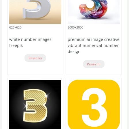
626×626
2000×2000
white number images
premium ai image creative
freepik
vibrant numerical number
design
Pesan Ini
Pesan Ini