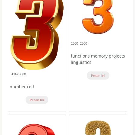
2500×2500
functions memory projects
linguistics
5116×8000
Pesan Ini
number red
Pesan Ini