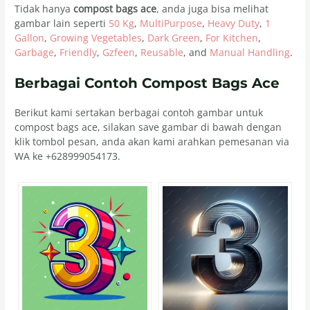
Tidak hanya
compost bags ace
, anda juga bisa melihat
gambar lain seperti
50 Kg
,
MultiPurpose
,
Heavy Duty
,
1
Gallon
,
Growing Vegetables
,
Dark Green
,
For Kitchen
,
Garbage
,
Friendly
,
Gzfeen
,
Reusable
, and
Manual Handling
.
Berbagai Contoh Compost Bags Ace
Berikut kami sertakan berbagai contoh gambar untuk
compost bags ace, silakan save gambar di bawah dengan
klik tombol pesan, anda akan kami arahkan pemesanan via
WA ke +628999054173.