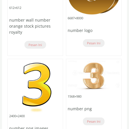
612×612
6687×8000
number wall number
orange stock pictures
number logo
royalty
Pesan Ini
Pesan Ini
1568×980
number png
2400×2400
Pesan Ini
number png images