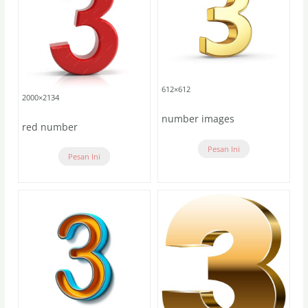
612×612
2000×2134
number images
red number
Pesan Ini
Pesan Ini