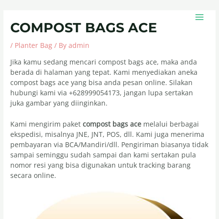
Skip
Post
MAIN
to
navigation
MEN
COMPOST BAGS ACE
content
/
Planter Bag
/ By
admin
Jika kamu sedang mencari compost bags ace, maka anda
berada di halaman yang tepat. Kami menyediakan aneka
compost bags ace yang bisa anda pesan online. Silakan
hubungi kami via +628999054173, jangan lupa sertakan
juka gambar yang diinginkan.
Kami mengirim paket
compost bags ace
melalui berbagai
ekspedisi, misalnya JNE, JNT, POS, dll. Kami juga menerima
pembayaran via BCA/Mandiri/dll. Pengiriman biasanya tidak
sampai seminggu sudah sampai dan kami sertakan pula
nomor resi yang bisa digunakan untuk tracking barang
secara online.