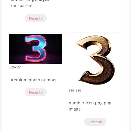
transparent
Pesan Ini
626×351
premium photo number
896×896
Pesan Ini
number icon png png
image
Pesan Ini