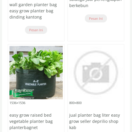
wall garden planter bag
berkebun
easy grow planter bag
dinding kantong
Pesan Ini
Pesan Ini
1536×1536
800×800
easy grow raised bed
jual planter bag liter easy
vegetable planter bag
grow seller deprilio shop
planterbagnet
kab