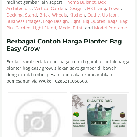
melihat gambar lain seperti
Thoma Buisnet
,
Box
Architecture
,
Vertical Garden
,
Designs
,
HK Living
,
Tower
,
Decking
,
Stand
,
Brick
,
Wheels
,
Kitchen
,
Outliv
,
Up Icon
,
Business Images
,
Logo Design
,
Light
,
Big Quotes
,
Bags
,
Bag
,
Pin
,
Garden
,
Light Stand
,
Model Print
, and
Model Printable
.
Berbagai Contoh Harga Planter Bag
Easy Grow
Berikut kami sertakan berbagai contoh gambar untuk harga
planter bag easy grow, silakan save gambar di bawah
dengan klik tombol pesan, anda akan kami arahkan
pemesanan via WA ke +6285210058508.