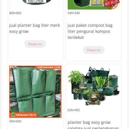
800×800
540×540
jual planter bag liter merk
jual paket compost bag
easy grow
liter pengurai kompos
terdekat
Pesan Ini
Pesan Ini
626×492
600×600
planter bag easy grow
salatiga jual perlengkapan