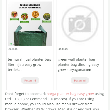
600×600
600×600
termurah jual planter bag
green wall planter bag
liter hijau easy grow
planter bag dinding easy
terdekat
grow suryagunacom
Pesan Ini
Pesan Ini
Don’t forget to bookmark
harga planter bag easy grow
using
Ctrl + D (PC) or Command + D (macos). If you are using
mobile phone, you could also use menu drawer from
browser. Whether it’s Windows, Mac, iOs or Android, you