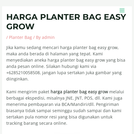
Skip
Post
MAIN
to
navigation
MEN
HARGA PLANTER BAG EASY
content
GROW
/
Planter Bag
/ By
admin
Jika kamu sedang mencari harga planter bag easy grow,
maka anda berada di halaman yang tepat. Kami
menyediakan aneka harga planter bag easy grow yang bisa
anda pesan online. Silakan hubungi kami via
+6285210058508, jangan lupa sertakan juka gambar yang
diinginkan.
Kami mengirim paket
harga planter bag easy grow
melalui
berbagai ekspedisi, misalnya JNE, JNT, POS, dll. Kami juga
menerima pembayaran via BCA/Mandiri/dll. Pengiriman
biasanya tidak sampai seminggu sudah sampai dan kami
sertakan pula nomor resi yang bisa digunakan untuk
tracking barang secara online.