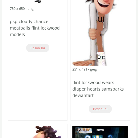
750 x 650 · png
psp cloudy chance
meatballs flint lockwood
models
Pesan Ini
251 x 491 · jpeg
flint lockwood wears
diaper hearts samsparks
deviantart
Pesan Ini