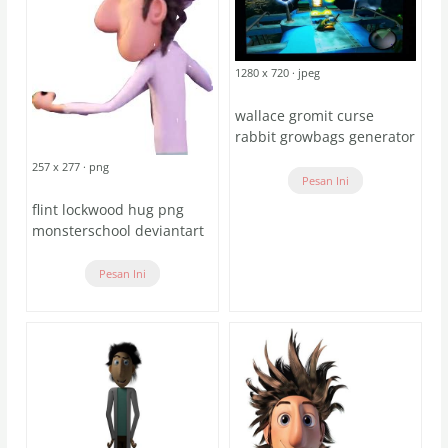
1280 x 720 · jpeg
wallace gromit curse
rabbit growbags generator
257 x 277 · png
Pesan Ini
flint lockwood hug png
monsterschool deviantart
Pesan Ini