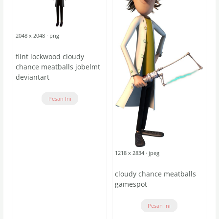
2048 x 2048 · png
flint lockwood cloudy
chance meatballs jobelmt
deviantart
Pesan Ini
1218 x 2834 · jpeg
cloudy chance meatballs
gamespot
Pesan Ini