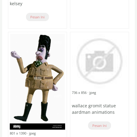
kelsey
Pesan Ini
736 x 856 · jpeg
wallace gromit statue
aardman animations
Pesan Ini
801 x 1390 · jpeg