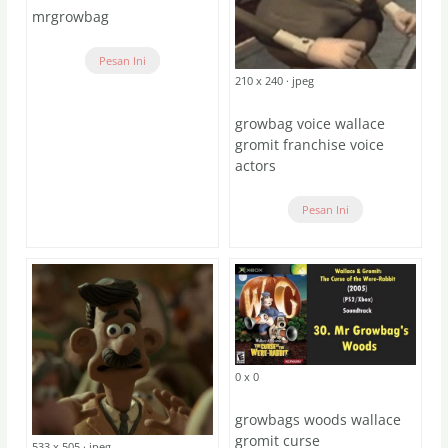
mrgrowbag
Pesan Ini
210 x 240 · jpeg
growbag voice wallace
gromit franchise voice
actors
Pesan Ini
0 x 0
growbags woods wallace
gromit curse
533 x 505 · jpeg