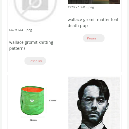
1920 x 1080 · jpeg
wallace gromit matter loaf
death pup
642 x 644 · jpeg
Pesan Ini
wallace gromit knitting
patterns
Pesan Ini