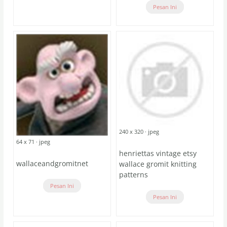
Pesan Ini
240 x 320 · jpeg
64 x 71 · jpeg
henriettas vintage etsy
wallaceandgromitnet
wallace gromit knitting
patterns
Pesan Ini
Pesan Ini