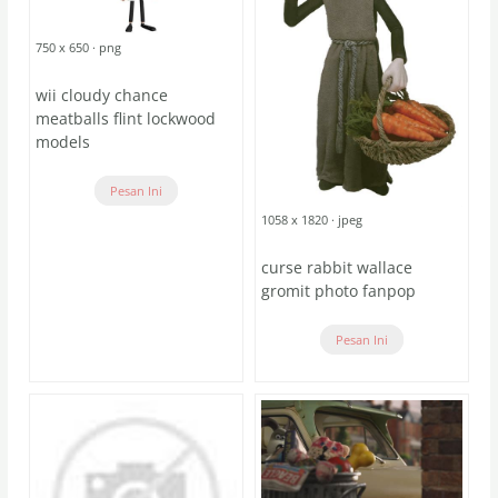
750 x 650 · png
wii cloudy chance
meatballs flint lockwood
models
Pesan Ini
1058 x 1820 · jpeg
curse rabbit wallace
gromit photo fanpop
Pesan Ini