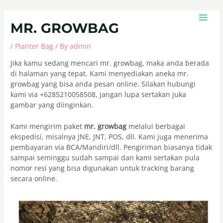
Skip
Post
MAIN
to
navigation
MEN
MR. GROWBAG
content
/
Planter Bag
/ By
admin
Jika kamu sedang mencari mr. growbag, maka anda berada
di halaman yang tepat. Kami menyediakan aneka mr.
growbag yang bisa anda pesan online. Silakan hubungi
kami via +6285210058508, jangan lupa sertakan juka
gambar yang diinginkan.
Kami mengirim paket
mr. growbag
melalui berbagai
ekspedisi, misalnya JNE, JNT, POS, dll. Kami juga menerima
pembayaran via BCA/Mandiri/dll. Pengiriman biasanya tidak
sampai seminggu sudah sampai dan kami sertakan pula
nomor resi yang bisa digunakan untuk tracking barang
secara online.