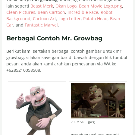
lain seperti
Beast Merk
,
Okan Logo
,
Bean Movie Logo.png
,
Clean Pictures
,
Bean Cartoon
,
Incredible Face
,
Robot
Background
,
Cartoon Art
,
Logo Letter
,
Potato Head
,
Bean
Car
, and
Fantastic Marvel
.
Berbagai Contoh Mr. Growbag
Berikut kami sertakan berbagai contoh gambar untuk mr.
growbag, silakan save gambar di bawah dengan klik tombol
pesan, anda akan kami arahkan pemesanan via WA ke
+6285210058508.
795 x 516 · jpeg
growbag wallace gromit