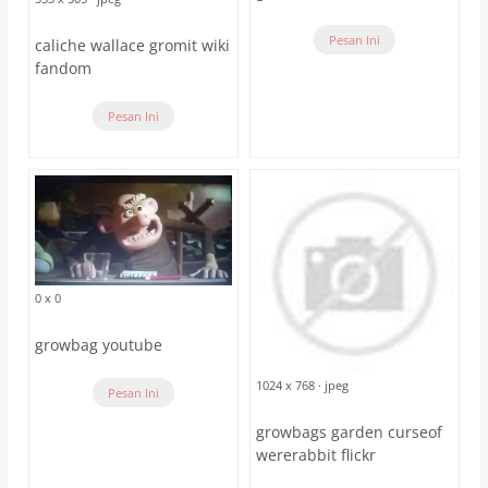
Pesan Ini
caliche wallace gromit wiki
fandom
Pesan Ini
0 x 0
growbag youtube
1024 x 768 · jpeg
Pesan Ini
growbags garden curseof
wererabbit flickr