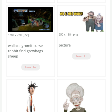
250 x 138 · png
1280 x 720 · jpeg
picture
wallace gromit curse
rabbit find growbags
sheep
Pesan Ini
Pesan Ini