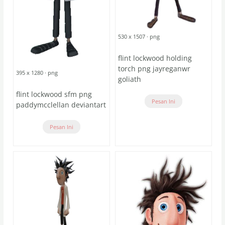
530 x 1507 · png
flint lockwood holding
torch png jayreganwr
395 x 1280 · png
goliath
flint lockwood sfm png
Pesan Ini
paddymcclellan deviantart
Pesan Ini