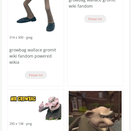
wiki fandom
Pesan Ini
314 x 500 · jpeg
growbag wallace gromit
wiki fandom powered
wikia
Pesan Ini
250 x 138 · png