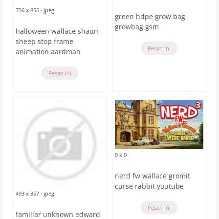
736 x 856 · jpeg
green hdpe grow bag
growbag gsm
halloween wallace shaun
sheep stop frame
Pesan Ini
animation aardman
Pesan Ini
0 x 0
nerd fw wallace gromit
curse rabbit youtube
493 x 357 · jpeg
Pesan Ini
familiar unknown edward