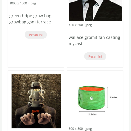
1000 x 1000 · jpeg
green hdpe grow bag
growbag gsm terrace
426 x 600 · jpeg
Pesan Ini
wallace gromit fan casting
mycast
Pesan Ini
500 x 500 · jpeg