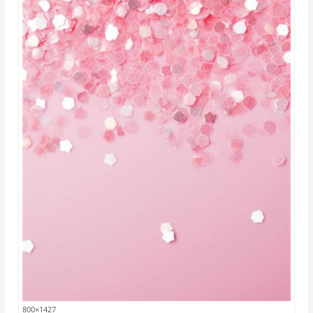
800×1427