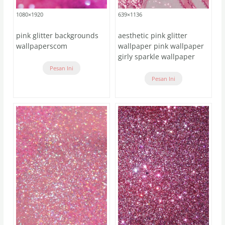
1080×1920
639×1136
pink glitter backgrounds
aesthetic pink glitter
wallpaperscom
wallpaper pink wallpaper
girly sparkle wallpaper
Pesan Ini
Pesan Ini