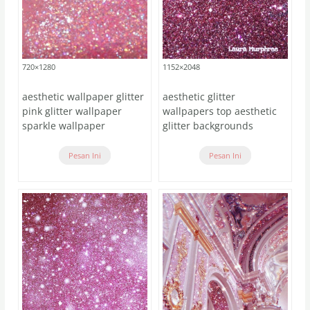
720×1280
1152×2048
aesthetic wallpaper glitter
aesthetic glitter
pink glitter wallpaper
wallpapers top aesthetic
sparkle wallpaper
glitter backgrounds
Pesan Ini
Pesan Ini