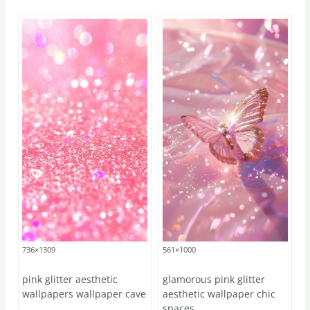
736×1309
561×1000
pink glitter aesthetic
glamorous pink glitter
wallpapers wallpaper cave
aesthetic wallpaper chic
spaces