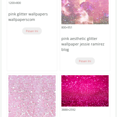
1200×800
pink glitter wallpapers
wallpaperscom
800×951
Pesan Ini
pink aesthetic glitter
wallpaper jessie ramirez
blog
Pesan Ini
3888×2592