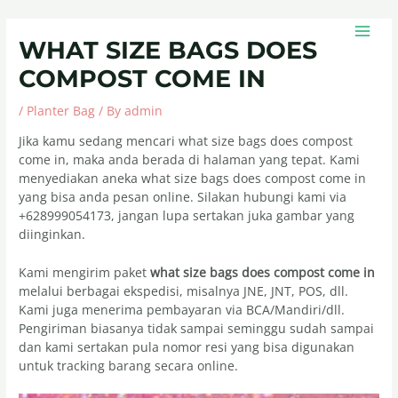
Skip
Post
MAIN
to
navigation
MEN
WHAT SIZE BAGS DOES
content
COMPOST COME IN
/
Planter Bag
/ By
admin
Jika kamu sedang mencari what size bags does compost
come in, maka anda berada di halaman yang tepat. Kami
menyediakan aneka what size bags does compost come in
yang bisa anda pesan online. Silakan hubungi kami via
+628999054173, jangan lupa sertakan juka gambar yang
diinginkan.
Kami mengirim paket
what size bags does compost come in
melalui berbagai ekspedisi, misalnya JNE, JNT, POS, dll.
Kami juga menerima pembayaran via BCA/Mandiri/dll.
Pengiriman biasanya tidak sampai seminggu sudah sampai
dan kami sertakan pula nomor resi yang bisa digunakan
untuk tracking barang secara online.